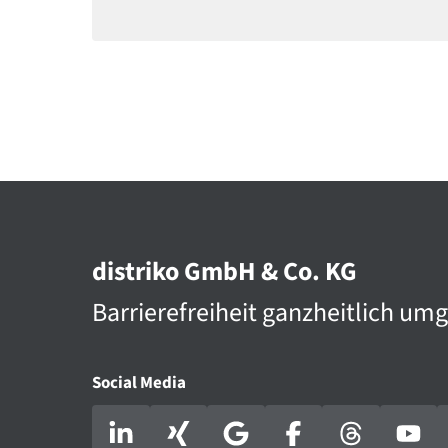
distriko GmbH & Co. KG
Barriere­­frei­heit ganz­heit­lich umg
Social Media