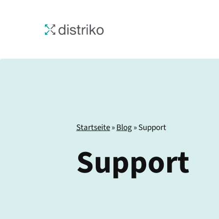
Zum
Inhalt
springen
Startseite
»
Blog
»
Support
Support