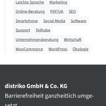
Leichte Sprache
Marketing
Online-Beratung
PDF/UA
SEO
Smartphone
Social Media
Software
Support
Teilhabe
Unternehmensberatung
Wirtschaft
WooCommerce
WordPress
Ökologie
distriko GmbH & Co. KG
Barriere­­frei­heit ganz­heit­lich umge­
setzt.