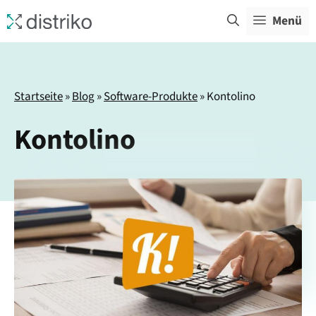
Zum
Menü
Inhalt
springen
Startseite
»
Blog
»
Software-Produkte
»
Kontolino
Kontolino