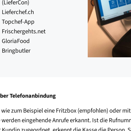
(LieferCon)
Lieferchef.ch
Topchef-App
Frischergehts.net
GloriaFood
Bringbutler
ber Telefonanbindung
wie zum Beispiel eine Fritzbox (empfohlen) oder mit
0 werden eingehende Anrufe erkannt. Ist die Rufnum
 Kundin zugeordnet, erkennt die Kasse die Person. 