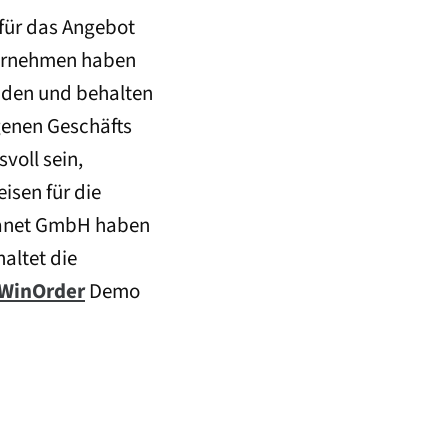
für das Angebot
ternehmen haben
nden und behalten
genen Geschäfts
voll sein,
isen für die
Planet GmbH haben
altet die
WinOrder
Demo