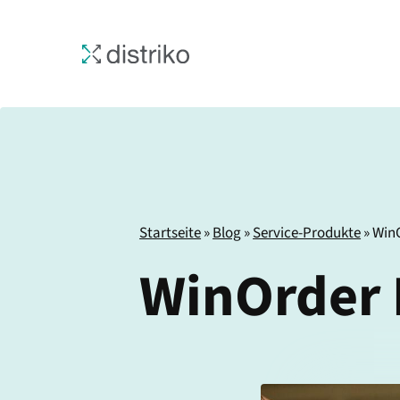
Zum
Inhalt
springen
Startseite
»
Blog
»
Service-Produkte
»
Win
WinOrder