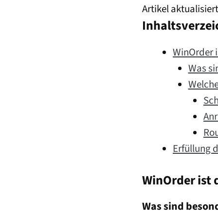
Artikel aktualisie
Inhaltsverzei
WinOrder i
Was si
Welche
Sch
Anr
Rou
Erfüllung 
WinOrder ist 
Was sind beson